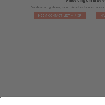
Afbeelding om te delen
Met deze set ligt de weg naar unieke kerstkaarten helema
NEEM CONTACT MET MIJ OP
NA