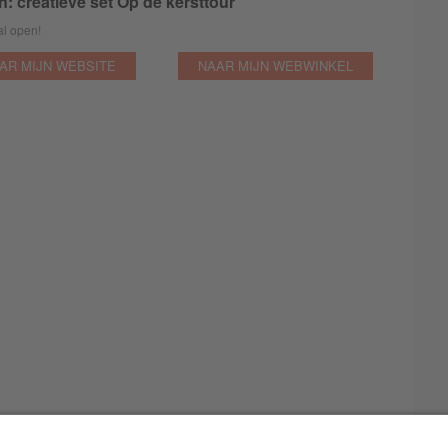
: creatieve set Op de kersttour
al open!
AR MIJN WEBSITE
NAAR MIJN WEBWINKEL