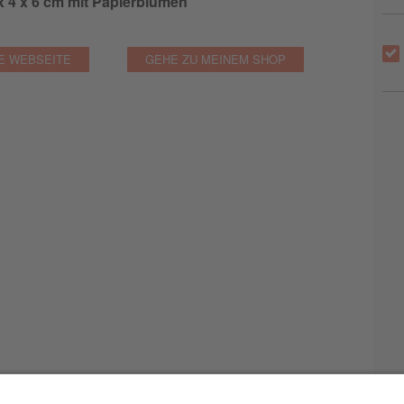
x 4 x 6 cm mit Papierblumen
E WEBSEITE
GEHE ZU MEINEM SHOP