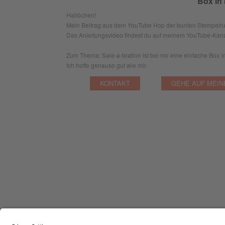
Box in
Hallöchen!
Mein Beitrag aus dem YouTube Hop der bunten Stempelr
Das Anleitungsvideo findest du auf meinem YouTube-Kana
Zum Thema: Sale-a-bration ist bei mir eine einfache Box 
Ich hoffe genauso gut wie mir.
KONTAKT
GEHE AUF MEIN