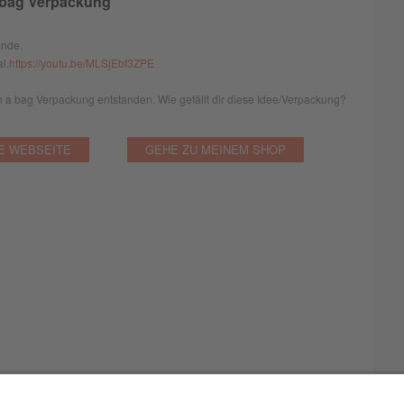
 bag Verpackung
unde.
l.
https://youtu.be/MLSjEbf3ZPE
in a bag Verpackung entstanden. Wie gefällt dir diese Idee/Verpackung?
E WEBSEITE
GEHE ZU MEINEM SHOP