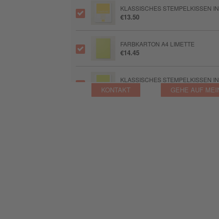
KLASSISCHES STEMPELKISSEN I
€13.50
FARBKARTON A4 LIMETTE
€14.45
KLASSISCHES STEMPELKISSEN IN
€13.50
KONTAKT
GEHE AUF MEI
BLENDING-PINSEL
€21.00
STANZ- UND PRÄGEMASCHINE
€170.00
STEMPELSET KLARSICHT SIMPLE
€30.00