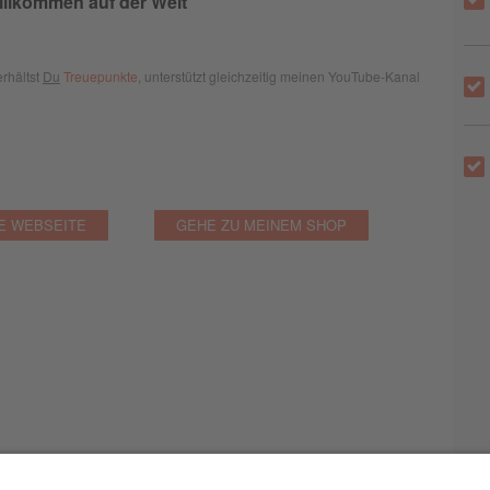
illkommen auf der Welt
erhältst
Du
Treuepunkte
, unterstützt gleichzeitig meinen YouTube-Kanal
E WEBSEITE
GEHE ZU MEINEM SHOP