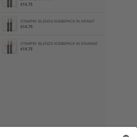
€14.75
STAMPIN’ BLENDS KOMBIPACK IN GRANIT
€14.75
STAMPIN’ BLENDS KOMBIPACK IN SAVANNE
€14.75
BLENDING-PINSEL
€21.00
BASIC STRASSSCHMUCK
€8.50
PAPIERSCHNEIDEMASCHINE
€34.00
KLINGENFÜHRUNG FÜR
PAPIERSCHNEIDEMASCHINE MIT