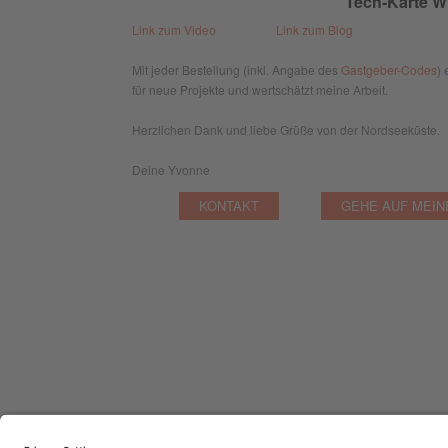
Tech-Karte W
Link zum Video
Link zum Blog
Mit jeder Bestellung (inkl. Angabe des
Gastgeber-Codes
) 
für neue Projekte und wertschätzt meine Arbeit.
Herzlichen Dank und liebe Grüße von der Nordseeküste.
Deine Yvonne
KONTAKT
GEHE AUF MEIN