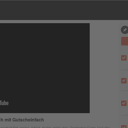
 mit Gutscheinfach
wertschätzt meine Arbeit. Nutze dafür den Gastgeber-Code (auf der