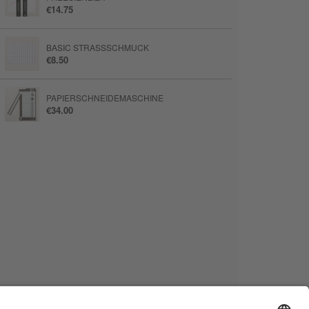
€14.75
BASIC STRASSSCHMUCK
€8.50
PAPIERSCHNEIDEMASCHINE
€34.00
KLINGENFÜHRUNG FÜR
PAPIERSCHNEIDEMASCHINE MIT
METRISCHER EINTEILUNG
€5.50
BASTELUNTERLAGE AUS SILIKON
€8.00
TAKE YOUR PICK
€14.75