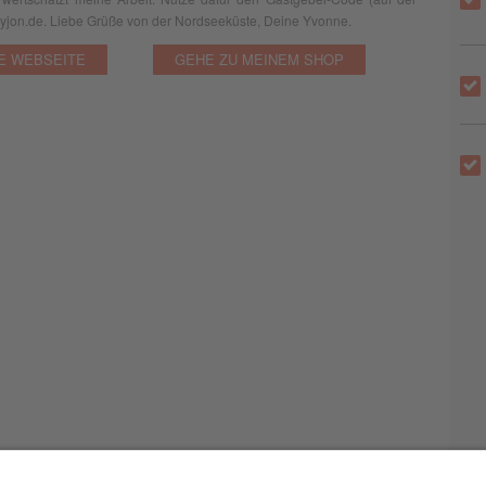
pyjon.de. Liebe Grüße von der Nordseeküste, Deine Yvonne.
E WEBSEITE
GEHE ZU MEINEM SHOP