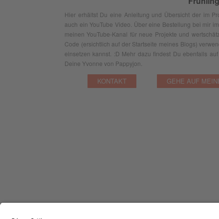
Frühlin
Hier erhältst Du eine Anleitung und Übersicht der im Pr
auch ein YouTube Video. Über eine Bestellung bei mir im 
meinen YouTube-Kanal für neue Projekte und wertschät
Code (ersichtlich auf der Startseite meines Blogs) verwe
einsetzen kannst. :D Mehr dazu findest Du ebenfalls a
Deine Yvonne von Pappyjon.
KONTAKT
GEHE AUF MEIN