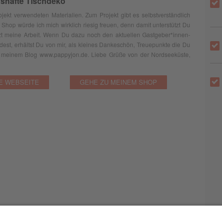
gshafte Tischdeko
ojekt verwendeten Materialien. Zum Projekt gibt es selbstverständlich
Shop würde ich mich wirklich riesig freuen, denn damit unterstützt Du
zt meine Arbeit. Wenn Du dazu noch den aktuellen Gastgeber*innen-
ndest, erhältst Du von mir, als kleines Dankeschön, Treuepunkte die Du
uf meinem Blog www.pappyjon.de. Liebe Grüße von der Nordseeküste,
E WEBSEITE
GEHE ZU MEINEM SHOP