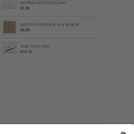
METRISCHER EINTEILUNG
€5.50
BASTELUNTERLAGE AUS SILIKON
€8.00
TAKE YOUR PICK
€14.75
ABREISS-KLEBEBAND
€8.50
PAPIERFALTER
€9.75
STAMPIN’ NEBEL STEMPELREINIGER
€16.00
STEMPELBLOCK TRANSPARENT D