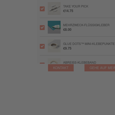
TAKE YOUR PICK
€14.75
MEHRZWECK-FLÜSSIGKLEBER
€8.00
GLUE DOTS™ MINI-KLEBEPUNKTE
€9.75
ABREISS-KLEBEBAND
€8.50
KONTAKT
GEHE AUF MEI
PAPIERFALTER
€9.75
STAMPIN’ NEBEL STEMPELREINIG
€16.00