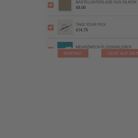
BASTELUNTERLAGE AUS SILIKON
€8.00
TAKE YOUR PICK
€14.75
MEHRZWECK-FLÜSSIGKLEBER
€8.00
KONTAKT
GEHE AUF MEI
GLUE DOTS™ MINI-KLEBEPUNKTE
€9.75
FLINK & FEST
€11.00
FLINK & FEST+
€16.00
STAMPIN’ DIMENSIONALS