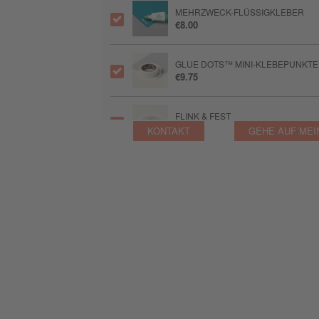
MEHRZWECK-FLÜSSIGKLEBER
€8.00
GLUE DOTS™ MINI-KLEBEPUNKTE
€9.75
FLINK & FEST
€11.00
KONTAKT
GEHE AUF MEI
FLINK & FEST+
€16.00
STAMPIN’ DIMENSIONALS
€6.25
MINI STAMPIN' DIMENSIONALS
€6.25