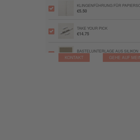
KLINGENFÜHRUNG FÜR PAPIERSC
€5.50
TAKE YOUR PICK
€14.75
BASTELUNTERLAGE AUS SILIKON
€8.00
KONTAKT
GEHE AUF MEI
GLUE DOTS™ MINI-KLEBEPUNKTE
€9.75
MEHRZWECK-FLÜSSIGKLEBER
€8.00
STEMPELBLOCK TRANSPARENT D
€11.50