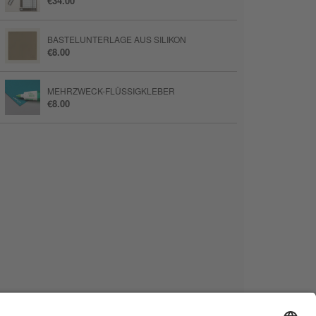
€34.00
BASTELUNTERLAGE AUS SILIKON
€8.00
MEHRZWECK-FLÜSSIGKLEBER
€8.00
MINI STAMPIN' DIMENSIONALS
€6.25