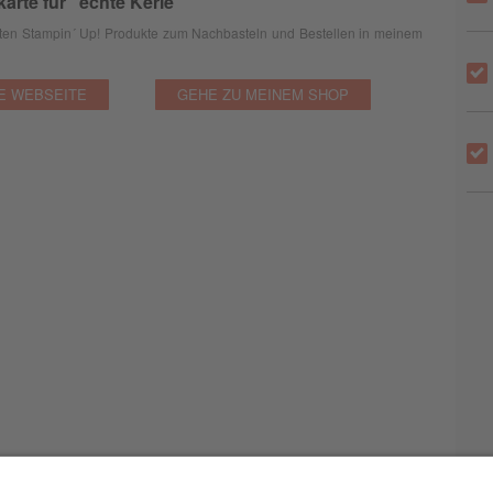
arte für "echte Kerle"
deten Stampin´ Up! Produkte zum Nachbasteln und Bestellen in meinem
E WEBSEITE
GEHE ZU MEINEM SHOP