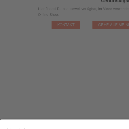
Geburtstagsk
Hier findest Du alle, soweit verfügbar, im Video verwen
Online-Shop.
KONTAKT
GEHE AUF MEIN