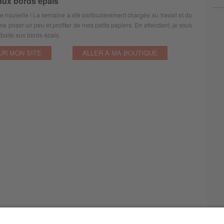
aux bords épais
e nouvelle ! La semaine a été particulièrement chargée au travail et du
me poser un peu et profiter de mes petits papiers. En attendant, je vous
boite aux bords épais.
UR MON SITE
ALLER À MA BOUTIQUE