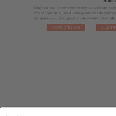
Boite 
Bonjour à tous ! Le week-end est déjà là et c'est une bonn
côté de Stampin'Up! aussi ! Alors je suis ravie de pouvoir 
ai préparé un nouveau projet pour le week-end avec cette 
CONTACTEZ-MOI
ALLER S