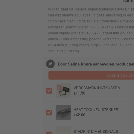
Nieu
Vrijdag gaat de nieuwe najaarscatalogus live! En aan
met wat nieuwe spulletjes. In deze aflevering in een 
combinatie met huidige actuele producten: - Envelope
evergreen (vanaf vrijdag 1-7) - Silver & Gold desig
(vanaf vrijdag gratis bij 120,-) - Elegant trim goud
punch - Gold embossing poeder, versamark & heattool
2-1/4 inch (5,7 cm) breed, ongv 7 inch lang (17,8 cm)
inch lang (17,8 cm)
Door Salina Knura aanbevolen producte
ALLES TOEV
VERSAMARK-INKTKUSSEN
€11.50
HEAT TOOL (EU-STEKKER)
€42.00
STAMPIN’ DIMENSIONALS