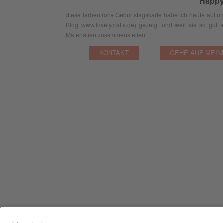
Happy
diese farbenfrohe Geburtstagskarte habe ich heute auf u
Blog www.lovelycrafts.de) gezeigt und weil sie so gut 
Materialien zusammenstellen!
KONTAKT
GEHE AUF MEIN