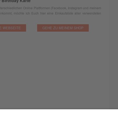
 Birthday Karte
nterschiedlichen Online Plattformen (Facebook, Instagram und meinem
ankommt, möchte ich Euch hier eine Einkaufsliste aller verwendeten
E WEBSEITE
GEHE ZU MEINEM SHOP