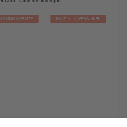
r Card * Case the catalogue
AR MIJN WEBSITE
NAAR MIJN WEBWINKEL