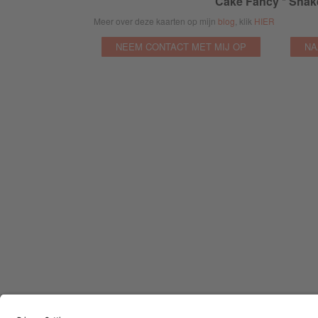
Cake Fancy * Shake
Meer over deze kaarten op mijn
blog
, klik
HIER
NEEM CONTACT MET MIJ OP
NA