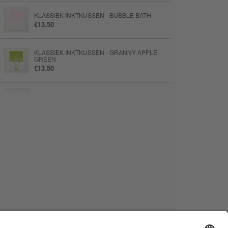
KLASSIEK INKTKUSSEN - BUBBLE BATH
€13.50
KLASSIEK INKTKUSSEN - GRANNY APPLE
GREEN
€13.50
SETJE STAMPIN’ BLENDS - BUBBLE BATH
€14.75
SETJE STAMPIN’ BLENDS - BERRY BURST
€14.75
BAKKERSTOUW-BASISSET
€14.75