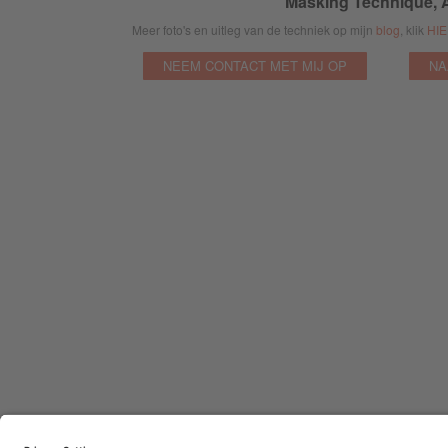
Masking Technique, A
Meer foto's en uitleg van de techniek op mijn
blog
, klik
HI
NEEM CONTACT MET MIJ OP
NA