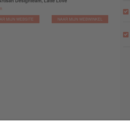
rtisan Designteam, Latte Love
ER
AR MIJN WEBSITE
NAAR MIJN WEBWINKEL