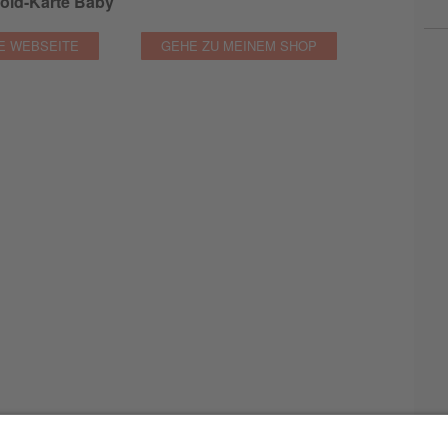
old-Karte Baby
E WEBSEITE
GEHE ZU MEINEM SHOP