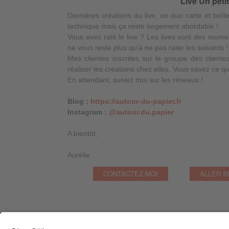
Live Un petit
Dernières créations du live, un duo carte et boît
technique mais ça reste largement abordable !
Vous avez raté le live ? Les lives sont des momen
ne vous reste plus qu'à ne pas rater les suivants !
Mes clientes inscrites sur le groupe des client
réaliser les créations chez elles. Vous savez ce qu'
En attendant, suivez moi sur les réseaux !
Blog :
https://autour-du-papier.fr
Instagram :
@autour.du.papier
A bientôt,
Aurélie
CONTACTEZ-MOI
ALLER S