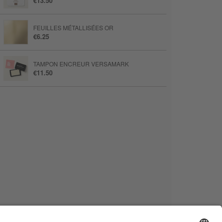
€13.50
FEUILLES MÉTALLISÉES OR
€6.25
TAMPON ENCREUR VERSAMARK
€11.50
PISTOLET CHAUFFANT PRISE EU
€42.00