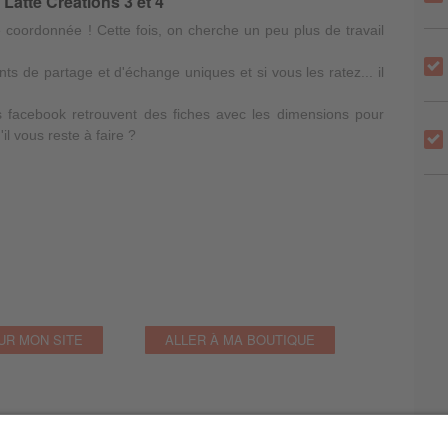
 Latté Créations 3 et 4
e coordonnée ! Cette fois, on cherche un peu plus de travail
ts de partage et d'échange uniques et si vous les ratez... il
es facebook retrouvent des fiches avec les dimensions pour
il vous reste à faire ?
UR MON SITE
ALLER À MA BOUTIQUE