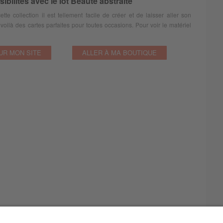
bilités avec le lot Beauté abstraite
e collection il est tellement facile de créer et de laisser aller son
oilà des cartes parfaites pour toutes occasions. Pour voir le matériel
UR MON SITE
ALLER À MA BOUTIQUE