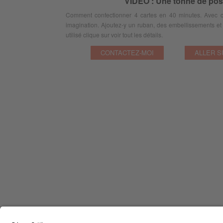
VIDÉO : Une tonne de possi
Comment confectionner 4 cartes en 40 minutes. Avec cett
imagination. Ajoutez-y un ruban, des embellissements et v
utilisé clique sur voir tout les détails.
CONTACTEZ-MOI
ALLER S