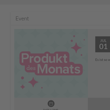
Event
JUL
01
Es ist so
DATE & TIME: