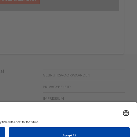
dat
GEBRUIKSVOORWAARDEN
PRIVACYBELEID
IMPRESSUM
ia,
© COPYRIGHT STAMPIN’ UP! 2026 - ALLE RECHTEN