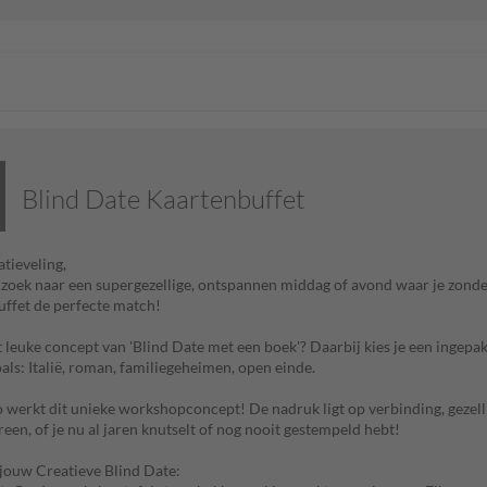
Blind Date Kaartenbuffet
atieveling,
p zoek naar een supergezellige, ontspannen middag of avond waar je zonde
ffet de perfecte match!
t leuke concept van 'Blind Date met een boek'? Daarbij kies je een ingepa
oals: Italië, roman, familiegeheimen, open einde.
o werkt dit unieke workshopconcept! De nadruk ligt op verbinding, gezell
reen, of je nu al jaren knutselt of nog nooit gestempeld hebt!
jouw Creatieve Blind Date: