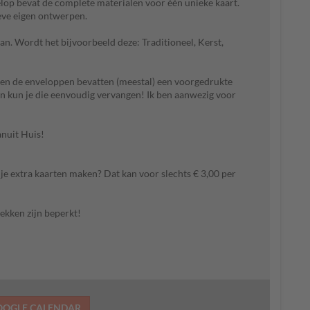
lop bevat de complete materialen voor één unieke kaart.
ieve eigen ontwerpen.
an. Wordt het bijvoorbeeld deze: Traditioneel, Kerst,
!
l, en de enveloppen bevatten (meestal) een voorgedrukte
 Dan kun je die eenvoudig vervangen! Ik ben aanwezig voor
anuit Huis!
l je extra kaarten maken? Dat kan voor slechts € 3,00 per
lekken zijn beperkt!
OOGLE CALENDAR