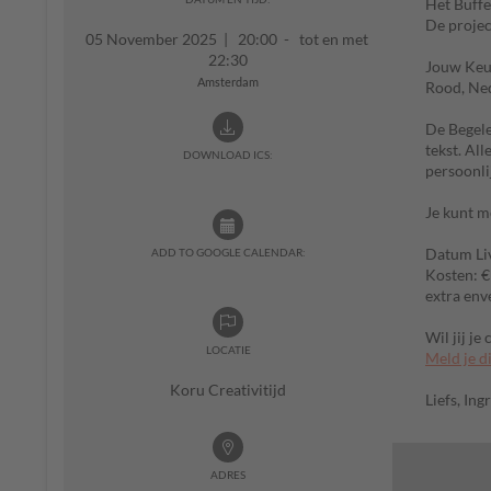
Het Buffe
De projec
05 November 2025
|
20:00 - tot en met
22:30
Jouw Keuz
Amsterdam
Rood, Nede
De Begele
tekst. Al
DOWNLOAD ICS:
persoonlij
Je kunt m
Datum Li
ADD TO GOOGLE CALENDAR:
Kosten: €
extra env
Wil jij j
LOCATIE
Meld je di
Koru Creativitijd
Liefs, Ing
ADRES