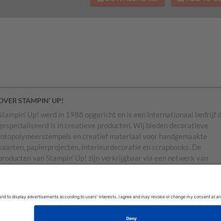
OVER STAMPIN’ UP!
Stampin’ Up! werd in 1988 opgericht en is een internationaal bedrijf 
gespecialiseerd is in creatieve producten. Wij bieden decoratieve
fotopolymeerstempels en creatief materiaal voor handgemaakte
kaarten, papierprojecten, interieurdecoratie en scrapbooks. De
producten van Stampin’ Up! zijn verkrijgbaar via een netwerk van
onafhankelijke verkoopconsulenten, ‘demonstrators’ genoemd. Onze
producten en demonstrators vind je in de Verenigde Staten en territor
Canada, Australië, Nieuw-Zeeland, Duitsland, Frankrijk, het Verenigd
Koninkrijk, Oostenrijk, Nederland, België en Ierland.