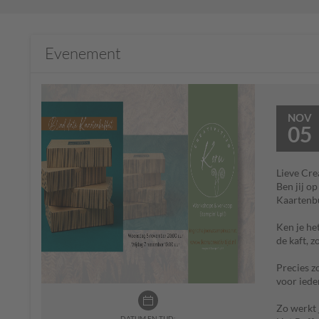
Evenement
NOV
05
Lieve Cre
Ben jij o
Kaartenbu
Ken je he
de kaft, z
Precies z
voor iede
Zo werkt 
DATUM EN TIJD: