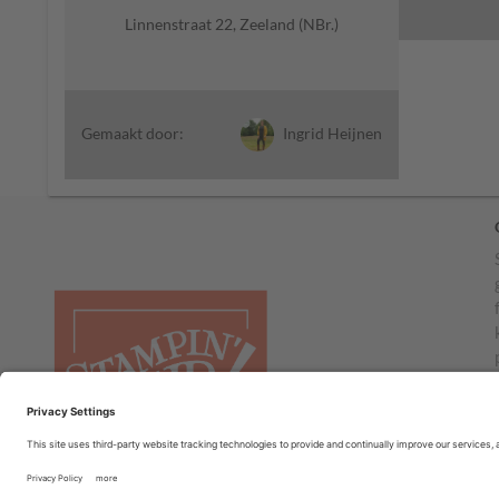
Linnenstraat 22, Zeeland (NBr.)
Ingrid Heijnen
Gemaakt door: