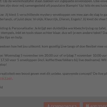
t: Op de workshoptafel staan bakken vol ingepakte enveloppen. Elke enve
ten zijn door mij samengesteld uit populaire Stampin' Up! kits én exclus
e: Jij kiest 5 verschillende mystery-enveloppen om mee aan de slag te ga
rlands, of juist deze: Vrolijk, Kleurrijk, Dieren, Engels? Jij kiest de sfeer
iding & Personalisatie: Je krijgt een duidelijke werkbeschrijving op tafe
le stempels, inkt en tools staan echter klaar, dus wil je een andere tekst?
ke tips en hulp.
eedoen hoe het jou uitkomt: kom gezellig Live langs of doe flexibel mee v
ve: Woensdag 5 november om 20.00 uur of vrijdag 7 november 10.00 uur
 17,50 voor 5 enveloppen (incl. koffie/thee/lekkers bij live deelname). Wi
elop!
e creativiteit een boost geven met dit unieke, spannende concept? De live p
rect aan.
rid
DOWNLOAD ICS
ADD TO G