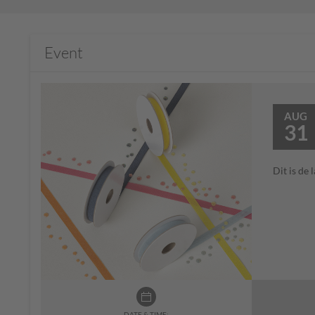
Event
AUG
31
Dit is de
DATE & TIME: