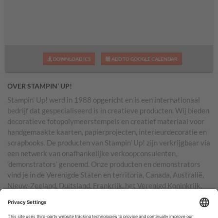
DOWNLOAD ICS
ADD TO GOOGLE CALENDAR
OVER STAMPIN’ UP!
Stampin’ Up! werd in 1988 opgericht en is een internationaal
bedrijf dat gespecialiseerd is in creatieve producten. Wij bieden
decoratieve fotopolymeerstempels en creatief materiaal voor
handgemaakte kaarten, papierprojecten, interieurdecoratie en
scrapbooks. De producten van Stampin’ Up! zijn verkrijgbaar via
een netwerk van onafhankelijke verkoopconsulenten,
‘demonstrators’ genoemd. Onze producten en demonstrators
vind je in de Verenigde Staten en territoria, Canada, Australië,
Nieuw-Zeeland, Duitsland, Frankrijk, het Verenigd Koninkrijk,
Oostenrijk, Nederland, België en Ierland.