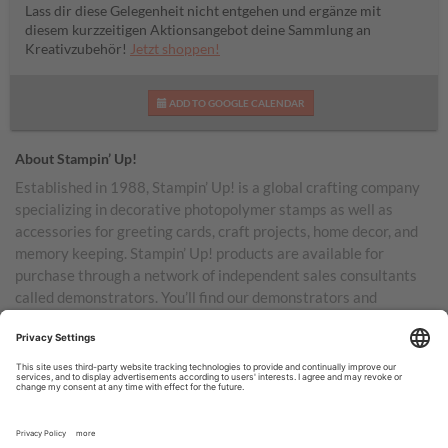
Lass dir diese Gelegenheit nicht entgehen und ergänze mit
diesem kurzzeitigen Aktionsangebot deine Sammlung an
Kreativzubehör!
Jetzt shoppen!
ADD TO GOOGLE CALENDAR
About Stampin’ Up!
Established in 1988, Stampin’ Up! is a global crafting company
specializing in decorative photopolymer stamps as well as
accessories for greeting cards, craft projects, home decor, and
memory keeping. Stampin’ Up! products are available for
purchase through a network of independent sales consultants
called demonstrators. You’ll find our demonstrators and
products in the United States and its territories, Canada,
Australia, New Zealand, Germany, France, the United Kingdom,
Austria, the Netherlands, Belgium, and Ireland.
TERMS OF USE