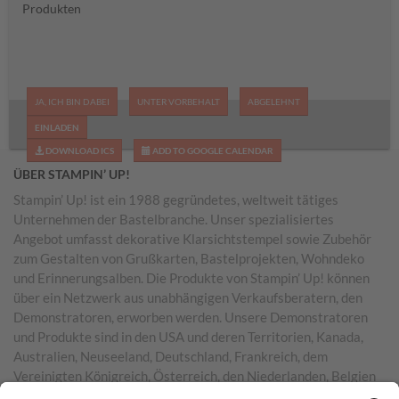
Produkten
JA, ICH BIN DABEI
UNTER VORBEHALT
ABGELEHNT
EINLADEN
DOWNLOAD ICS
ADD TO GOOGLE CALENDAR
ÜBER STAMPIN’ UP!
Stampin’ Up! ist ein 1988 gegründetes, weltweit tätiges
Unternehmen der Bastelbranche. Unser spezialisiertes
Angebot umfasst dekorative Klarsichtstempel sowie Zubehör
zum Gestalten von Grußkarten, Bastelprojekten, Wohndeko
und Erinnerungsalben. Die Produkte von Stampin’ Up! können
über ein Netzwerk aus unabhängigen Verkaufsberatern, den
Demonstratoren, erworben werden. Unsere Demonstratoren
und Produkte sind in den USA und deren Territorien, Kanada,
Australien, Neuseeland, Deutschland, Frankreich, dem
Vereinigten Königreich, Österreich, den Niederlanden, Belgien
und Irland vertreten.